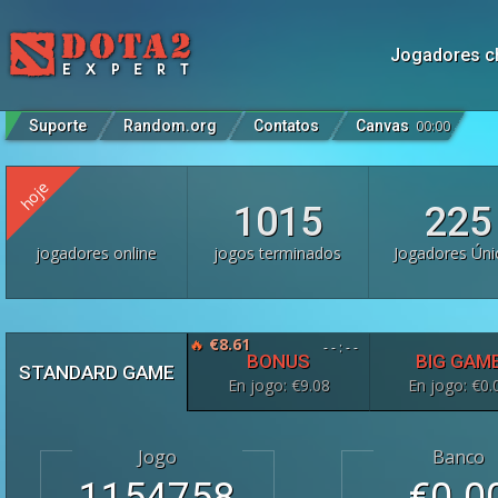
Jogadores c
Suporte
Random.org
Contatos
Canvas
00
:
00
hoje
1015
225
jogadores online
jogos terminados
Jogadores Úni
🔥
€8.61
- -
:
- -
BONUS
BIG GAM
STANDARD GAME
En jogo:
€
9.08
En jogo:
€
0.
Jogo
Banco