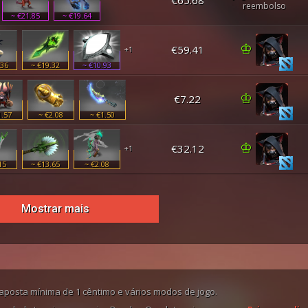
€65.68
reembolso
~ €21.85
~ €19.64
♔
€59.41
+1
.36
~ €19.32
~ €10.93
♔
€7.22
1.57
~ €2.08
~ €1.50
♔
€32.12
+1
15
~ €13.65
~ €2.08
Mostrar mais
posta mínima de 1 cêntimo e vários modos de jogo.