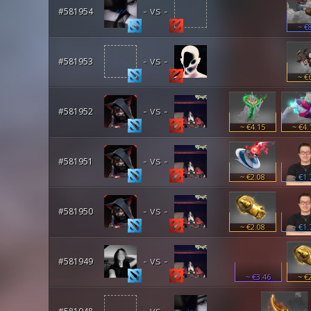
- vs -
#581954
~ €
- vs -
#581953
~ €
- vs -
#581952
~ €4.15
~ €4.
- vs -
#581951
~ €2.08
~ €1.
- vs -
#581950
~ €2.08
~ €1.
- vs -
#581949
~ €3.46
~ €
- vs -