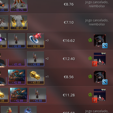
Jogo cancelado,
€8.76
reembolso
8.00
~ €0.75
Jogo cancelado,
€7.10
reembolso
6.90
~ €0.20
♔
€16.62
+3
14
~ €2.88
~ €2.08
♔
€12.40
+2
74
~ €3.46
~ €2.88
♔
€8.56
+1
74
~ €2.88
~ €1.51
♔
€11.28
2.08
~ €2.88
~ €2.88
Jogo cancelado,